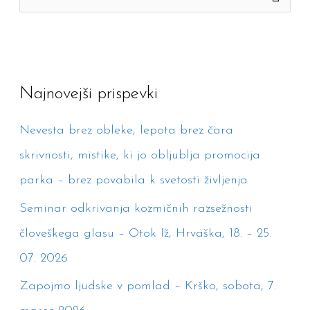
S
e
a
r
Najnovejši prispevki
c
h
Nevesta brez obleke, lepota brez čara
f
skrivnosti, mistike, ki jo obljublja promocija
o
parka – brez povabila k svetosti življenja
r
Seminar odkrivanja kozmičnih razsežnosti
:
človeškega glasu – Otok Iž, Hrvaška, 18. – 25.
07. 2026
Zapojmo ljudske v pomlad – Krško, sobota, 7.