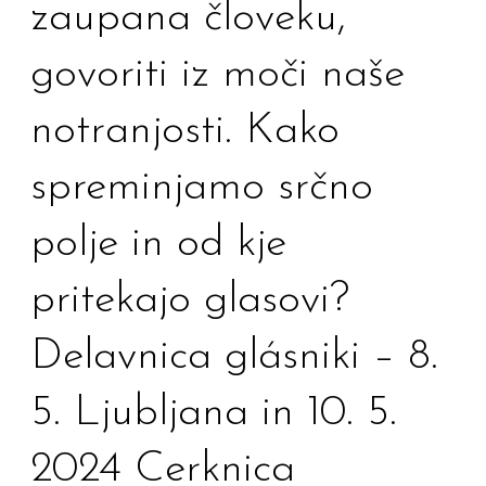
glasovi.
zaupana človeku,
Beseda
govoriti iz moči naše
je
bila
notranjosti. Kako
zaupana
spreminjamo srčno
človeku,
govoriti
polje in od kje
iz
moči
pritekajo glasovi?
naše
Delavnica glásniki – 8.
notranjosti.
Kako
5. Ljubljana in 10. 5.
spreminjamo
2024 Cerknica
srčno