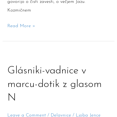
govorijo o čisti zavesti, o večjem Jazu.
2024
Kozmičnem
Read More »
Glásniki-
vadnice
Glásniki-vadnice v
v
marcu-
marcu-dotik z glasom
dotik
N
z
glasom
N
Leave a Comment
/
Delavnice
/
Ljoba Jence