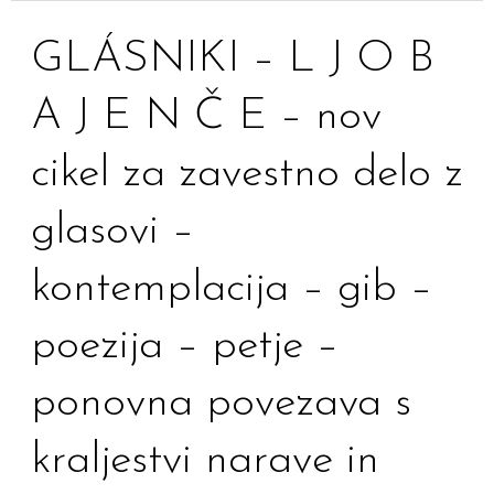
5.
GLÁSNIKI
GLÁSNIKI – L J O B
2024
–
Cerknica
A J E N Č E – nov
L
J
cikel za zavestno delo z
O
glasovi –
B
A
kontemplacija – gib –
J
poezija – petje –
E
N
ponovna povezava s
Č
E
kraljestvi narave in
–