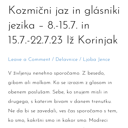
–
Kozmični
Kozmični jaz in glásniki
petje
jaz
–
jezika – 8.-15.7. in
in
ponovna
glásniki
15.7.-22.7.23 Iž Korinjak
povezava
jezika
s
–
kraljestvi
Leave a Comment
/
Delavnice
/
Ljoba Jence
8.-15.7.
narave
V življenju nenehno sporočamo. Z besedo,
in
in
gibom ali molkom. Ko se izrazim z glasom in
15.7.-22.7.23
vesolja
obenem poslušam. Sebe, ko snujem misli in
Iž
–
drugega, s katerim bivam v danem trenutku.
Korinjak
začetek
Ne da bi se zavedali, ves čas sporočamo s tem,
10.
ko smo, kakršni smo in kakor smo. Modreci
1.