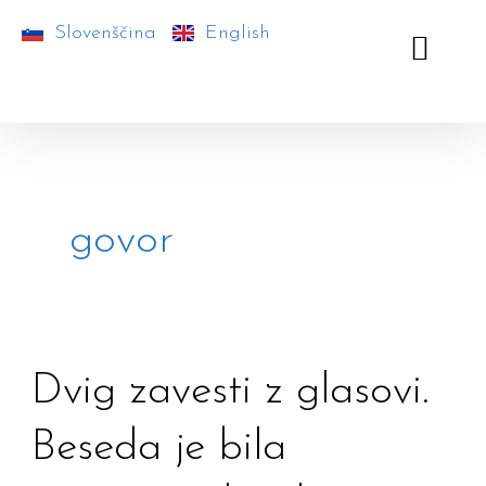
Skip
Slovenščina
English
to
content
govor
Dvig
Dvig zavesti z glasovi.
zavesti
Beseda je bila
z