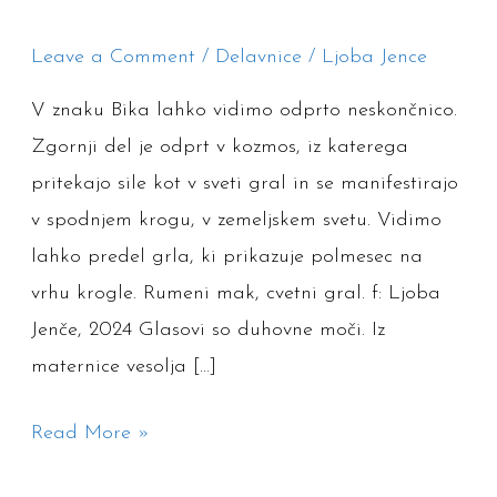
polje
in
Leave a Comment
/
Delavnice
/
Ljoba Jence
od
V znaku Bika lahko vidimo odprto neskončnico.
kje
Zgornji del je odprt v kozmos, iz katerega
pritekajo
pritekajo sile kot v sveti gral in se manifestirajo
glasovi?
v spodnjem krogu, v zemeljskem svetu. Vidimo
Delavnica
lahko predel grla, ki prikazuje polmesec na
glásniki
vrhu krogle. Rumeni mak, cvetni gral. f: Ljoba
–
Jenče, 2024 Glasovi so duhovne moči. Iz
8.
maternice vesolja […]
5.
Ljubljana
Read More »
in
10.