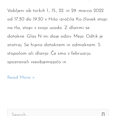
Vabljeni ob torkih 1., 15., 22. in 29. marca 2022
od 17.30 do 19.30 v Hišo izročila Ko človek stopi
na tla, stopi v svojo usodo. Z dlanmi se
dotakne. Glas N mi daje odziv. Mejo. Odtik je
znotraj. Se hipno dotaknem in odmaknem. S
stopalom ali dlanjo. Če smo v februarju
spoznavali vseobjemajočo in
Read More »