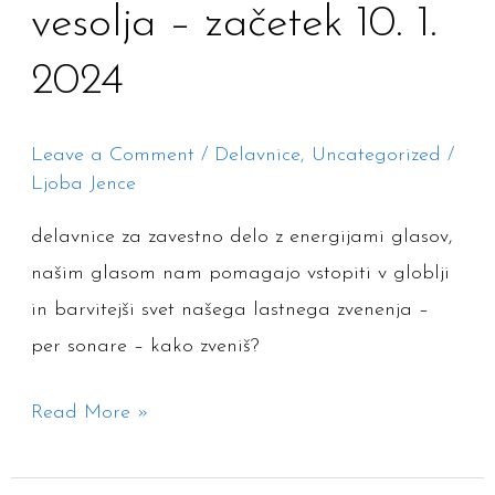
vesolja – začetek 10. 1.
nov
cikel
2024
za
zavestno
Leave a Comment
/
Delavnice
,
Uncategorized
/
delo
Ljoba Jence
z
delavnice za zavestno delo z energijami glasov,
glasovi
našim glasom nam pomagajo vstopiti v globlji
–
in barvitejši svet našega lastnega zvenenja –
kontemplacija
per sonare – kako zveniš?
–
gib
Read More »
–
poezija