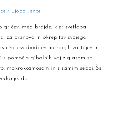
ice
/
Ljoba Jence
o gričev, med brajde, kjer svetloba
a: za prenovo in okrepitev svojega
su za osvoboditev notranjih zastojev in
ti s pomočjo gibalnih vaj z glasom za
avo, makrokozmosom in s samim seboj. Še
avedanje, da