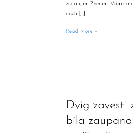
2024,
zunanjim. Zvenim. Vibriram. 
16.00-
moči […]
21.00
Read More »
Dvig
Dvig zavesti 
zavesti
bila zaupana 
z
glasovi.