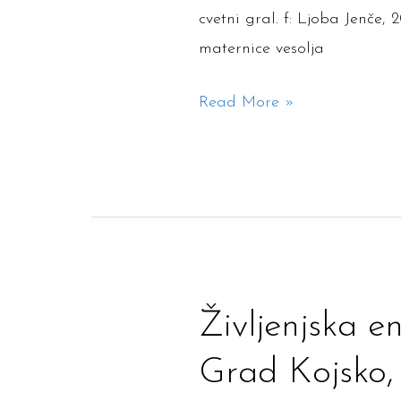
polje
cvetni gral. f: Ljoba Jenče,
in
maternice vesolja
od
kje
Read More »
pritekajo
glasovi?
Delavnica
glásniki
–
8.
5.
Življenjska
Življenjska e
Ljubljana
energija
in
Grad Kojsko, 
glasov
10.