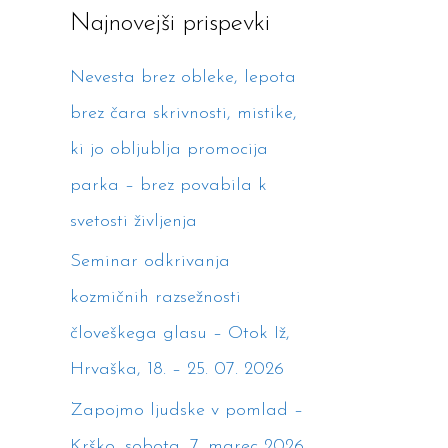
Najnovejši prispevki
c
h
Nevesta brez obleke, lepota
f
brez čara skrivnosti, mistike,
o
ki jo obljublja promocija
r
parka – brez povabila k
:
svetosti življenja
Seminar odkrivanja
kozmičnih razsežnosti
človeškega glasu – Otok Iž,
Hrvaška, 18. – 25. 07. 2026
Zapojmo ljudske v pomlad –
Krško, sobota, 7. marec 2026