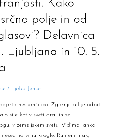
ranjosti. Kako
srčno polje in od
 glasovi? Delavnica
5. Ljubljana in 10. 5.
a
ice
/
Ljoba Jence
dprto neskončnico. Zgornji del je odprt
jo sile kot v sveti gral in se
ogu, v zemeljskem svetu. Vidimo lahko
olmesec na vrhu krogle. Rumeni mak,