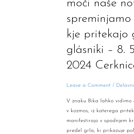
moči naše not
Beseda
spreminjamo 
je
bila
kje pritekajo
zaupana
glásniki – 8. 
človeku,
govoriti
2024 Cerknic
iz
moči
Leave a Comment
/
Delavn
naše
notranjosti.
V znaku Bika lahko vidimo o
Kako
v kozmos, iz katerega priteka
spreminjamo
manifestirajo v spodnjem kr
srčno
predel grla, ki prikazuje p