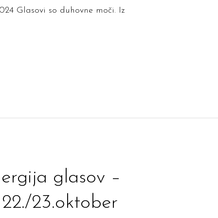
 2024 Glasovi so duhovne moči. Iz
nergija glasov –
22./23.oktober