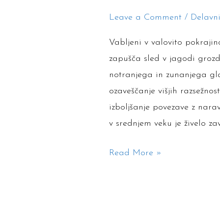
–
5.
Leave a Comment
/
Delavn
Grad
2024
Kojsko,
Vabljeni v valovito pokrajin
Cerknica
22./23.oktober
zapušča sled v jagodi grozd
notranjega in zunanjega gla
ozaveščanje višjih razsežnos
izboljšanje povezave z nar
v srednjem veku je živelo z
Read More »