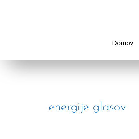
Skip
to
content
Domov
energije glasov