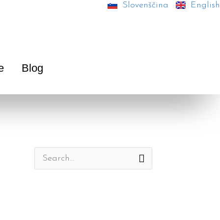
Slovenščina
English
e
Blog
S
e
a
r