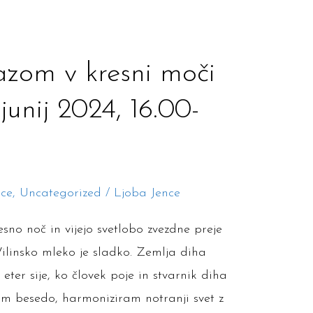
jazom v kresni moči
junij 2024, 16.00-
ice
,
Uncategorized
/
Ljoba Jence
esno noč in vijejo svetlobo zvezdne preje
ilinsko mleko je sladko. Zemlja diha
 eter sije, ko človek poje in stvarnik diha
am besedo, harmoniziram notranji svet z