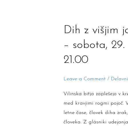
Dih
Dih z višjim 
z
– sobota, 29. 
višjim
jazom
21.00
v
kresni
Leave a Comment
/
Delavn
moči
–
Vilinska bitja zaplešejo v kr
sobota,
med kravjimi rogmi pojoč. V
29.
letne čase, človek diha zrak,
junij
človeka. Z glásniki udejanj