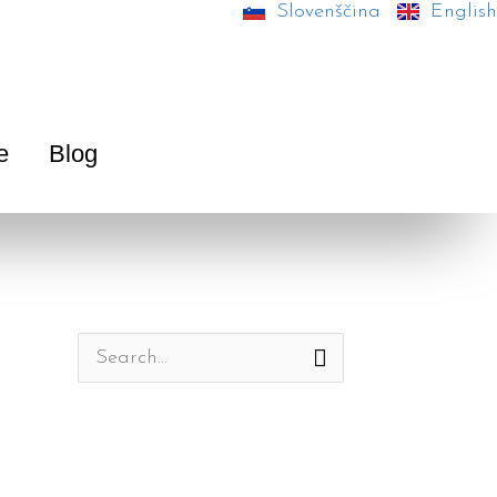
Slovenščina
English
e
Blog
S
e
a
r