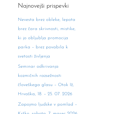
Najnovejši prispevki
c
h
Nevesta brez obleke, lepota
f
brez čara skrivnosti, mistike,
o
ki jo obljublja promocija
r
parka – brez povabila k
:
svetosti življenja
Seminar odkrivanja
kozmičnih razsežnosti
človeškega glasu – Otok Iž,
Hrvaška, 18. – 25. 07. 2026
Zapojmo ljudske v pomlad –
Krško, sobota, 7. marec 2026