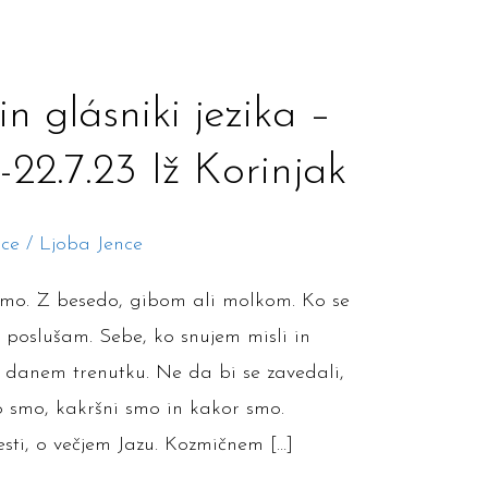
n glásniki jezika –
7.-22.7.23 Iž Korinjak
ice
/
Ljoba Jence
amo. Z besedo, gibom ali molkom. Ko se
 poslušam. Sebe, ko snujem misli in
 danem trenutku. Ne da bi se zavedali,
o smo, kakršni smo in kakor smo.
esti, o večjem Jazu. Kozmičnem […]