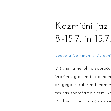
Kozmični
Kozmični jaz i
jaz
8.-15.7. in 15.
in
glásniki
Leave a Comment
/
Delavn
jezika
–
V življenju nenehno sporoč
8.-15.7.
izrazim z glasom in obenem
in
drugega, s katerim bivam v
15.7.-22.7.23
ves čas sporočamo s tem, k
Iž
Modreci govorijo o čisti zav
Korinjak