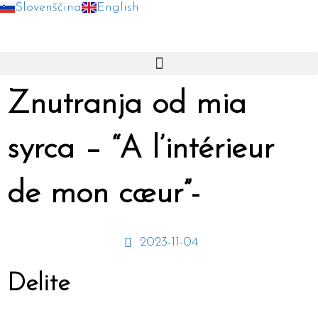
Slovenščina
English
Skip
to
content
Znutranja od mia
syrca – “A l’intérieur
de mon cœur”-
2023-11-04
Delite