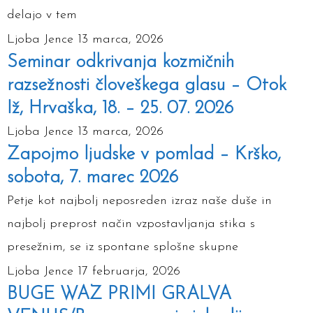
delajo v tem
Ljoba Jence
13 marca, 2026
Seminar odkrivanja kozmičnih
razsežnosti človeškega glasu – Otok
Iž, Hrvaška, 18. – 25. 07. 2026
Ljoba Jence
13 marca, 2026
Zapojmo ljudske v pomlad – Krško,
sobota, 7. marec 2026
Petje kot najbolj neposreden izraz naše duše in
najbolj preprost način vzpostavljanja stika s
presežnim, se iz spontane splošne skupne
Ljoba Jence
17 februarja, 2026
BUGE WAZ PRIMI GRALVA