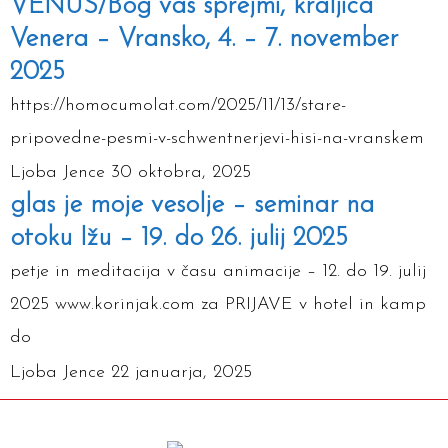
VENUS/Bog vas sprejmi, kraljica
Venera – Vransko, 4. – 7. november
2025
https://homocumolat.com/2025/11/13/stare-
pripovedne-pesmi-v-schwentnerjevi-hisi-na-vranskem
Ljoba Jence
30 oktobra, 2025
glas je moje vesolje – seminar na
otoku Ižu – 19. do 26. julij 2025
petje in meditacija v času animacije – 12. do 19. julij
2025 www.korinjak.com za PRIJAVE v hotel in kamp
do
Ljoba Jence
22 januarja, 2025