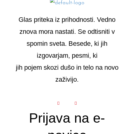
Glas priteka iz prihodnosti. Vedno
znova mora nastati. Se odtisniti v
spomin sveta. Besede, ki jih
izgovarjam, pesmi, ki
jih pojem skozi dušo in telo na novo
zaživijo.
F
Y
a
o
c
u
e
t
b
u
o
b
Prijava na e-
o
e
k