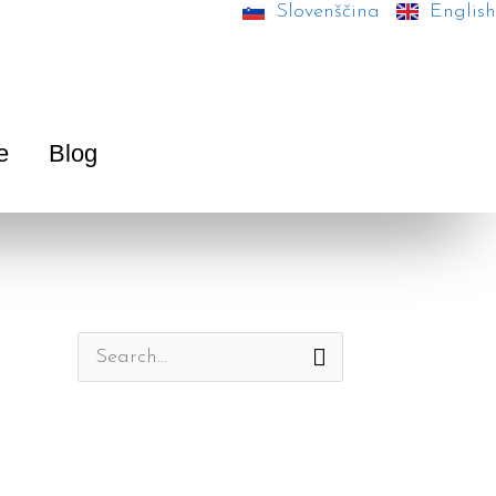
Slovenščina
English
e
Blog
S
e
a
r