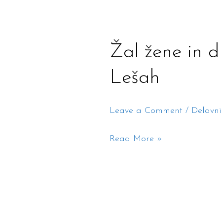
Žal
Žal žene in d
žene
Lešah
in
druge
Leave a Comment
/
Delavn
pravljice
na
Read More »
Lešah