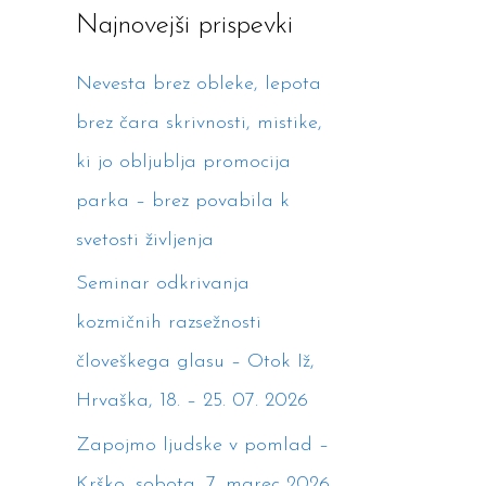
Najnovejši prispevki
c
h
Nevesta brez obleke, lepota
f
brez čara skrivnosti, mistike,
o
ki jo obljublja promocija
r
parka – brez povabila k
:
svetosti življenja
Seminar odkrivanja
kozmičnih razsežnosti
človeškega glasu – Otok Iž,
Hrvaška, 18. – 25. 07. 2026
Zapojmo ljudske v pomlad –
Krško, sobota, 7. marec 2026