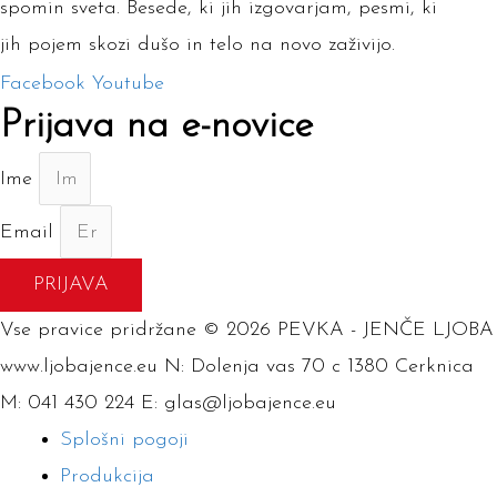
spomin sveta. Besede, ki jih izgovarjam, pesmi, ki
jih pojem skozi dušo in telo na novo zaživijo.
Facebook
Youtube
Prijava na e-novice
Ime
Email
PRIJAVA
Vse pravice pridržane © 2026 PEVKA - JENČE LJOBA
www.ljobajence.eu N: Dolenja vas 70 c 1380 Cerknica
M: 041 430 224 E: glas@ljobajence.eu
Splošni pogoji
Produkcija