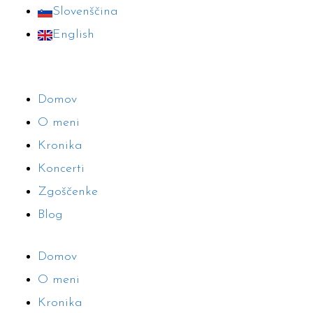
Skip
Slovenščina
to
English
content
Domov
O meni
Kronika
Koncerti
Zgoščenke
Blog
Domov
O meni
Kronika