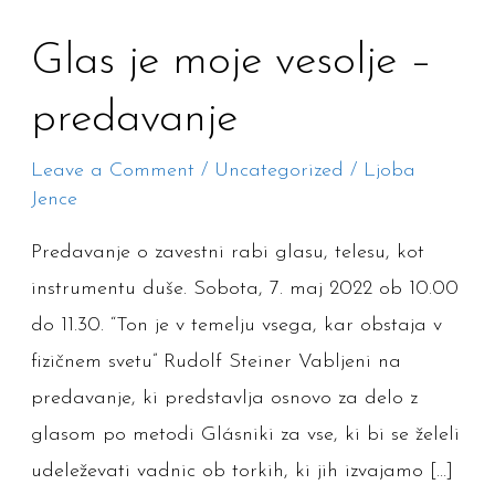
Glas
Glas je moje vesolje –
je
predavanje
moje
vesolje
Leave a Comment
/
Uncategorized
/
Ljoba
–
Jence
predavanje
Predavanje o zavestni rabi glasu, telesu, kot
instrumentu duše. Sobota, 7. maj 2022 ob 10.00
do 11.30. “Ton je v temelju vsega, kar obstaja v
fizičnem svetu” Rudolf Steiner Vabljeni na
predavanje, ki predstavlja osnovo za delo z
glasom po metodi Glásniki za vse, ki bi se želeli
udeleževati vadnic ob torkih, ki jih izvajamo […]