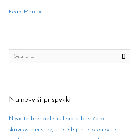
Read More »
S
e
a
r
Najnovejši prispevki
c
h
Nevesta brez obleke, lepota brez čara
f
skrivnosti, mistike, ki jo obljublja promocija
o