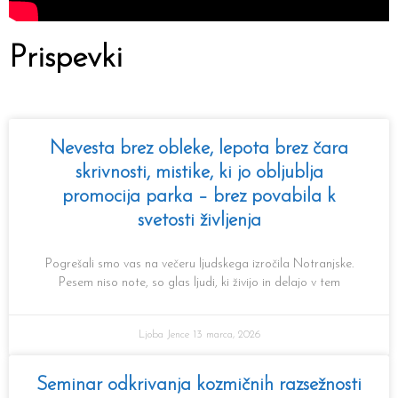
Prispevki
Nevesta brez obleke, lepota brez čara
skrivnosti, mistike, ki jo obljublja
promocija parka – brez povabila k
svetosti življenja
Pogrešali smo vas na večeru ljudskega izročila Notranjske.
Pesem niso note, so glas ljudi, ki živijo in delajo v tem
Ljoba Jence
13 marca, 2026
Seminar odkrivanja kozmičnih razsežnosti