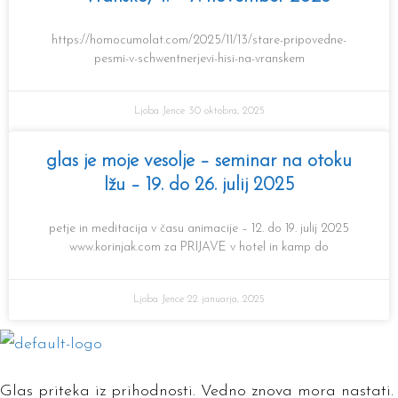
https://homocumolat.com/2025/11/13/stare-pripovedne-
pesmi-v-schwentnerjevi-hisi-na-vranskem
Ljoba Jence
30 oktobra, 2025
glas je moje vesolje – seminar na otoku
Ižu – 19. do 26. julij 2025
petje in meditacija v času animacije – 12. do 19. julij 2025
www.korinjak.com za PRIJAVE v hotel in kamp do
Ljoba Jence
22 januarja, 2025
Glas priteka iz prihodnosti. Vedno znova mora nastati.