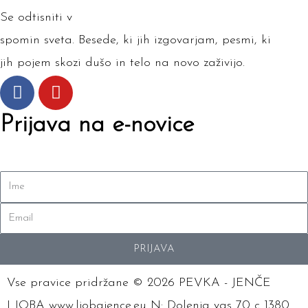
Se odtisniti v
spomin sveta. Besede, ki jih izgovarjam, pesmi, ki
jih pojem skozi dušo in telo na novo zaživijo.
F
Y
a
o
c
u
Prijava na e-novice
e
t
b
u
o
b
Ime
o
e
k
Email
PRIJAVA
Vse pravice pridržane © 2026 PEVKA - JENČE
LJOBA www.ljobajence.eu N: Dolenja vas 70 c 1380