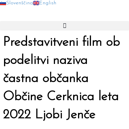
Slovenščina
English
Skip
to
content
Predstavitveni film ob
podelitvi naziva
častna občanka
Občine Cerknica leta
2022 Ljobi Jenče