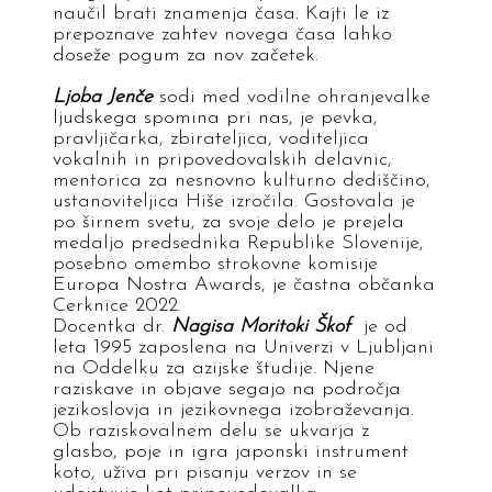
naučil brati znamenja časa. Kajti le iz
prepoznave zahtev novega časa lahko
doseže pogum za nov začetek.
Ljoba Jenče
sodi med vodilne ohranjevalke
ljudskega spomina pri nas, je pevka,
pravljičarka, zbirateljica, voditeljica
vokalnih in pripovedovalskih delavnic,
mentorica za nesnovno kulturno dediščino,
ustanoviteljica Hiše izročila. Gostovala je
po širnem svetu, za svoje delo je prejela
medaljo predsednika Republike Slovenije,
posebno omembo strokovne komisije
Europa Nostra Awards, je častna občanka
Cerknice 2022.
Docentka dr.
Nagisa Moritoki Škof
je od
leta 1995 zaposlena na Univerzi v Ljubljani
na Oddelku za azijske študije. Njene
raziskave in objave segajo na področja
jezikoslovja in jezikovnega izobraževanja.
Ob raziskovalnem delu se ukvarja z
glasbo, poje in igra japonski instrument
koto, uživa pri pisanju verzov in se