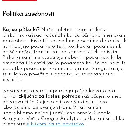
Politika zasebnosti
Kaj so piškotki?
Naša spletna stran lahko v
brskalnik vašega računalnika odloži tako imenovani
»piškotek«. Piškotki so majhne besedilne datoteke, ki
nam dajejo podatke o tem, kolikokrat posameznik
obišče našo stran in kaj ga zanima v teh obiskih.
Piškotki sami ne vsebujejo nobenih podatkov, ki bi
omogočali identifikacijo posameznika, če pa nam te
podatke posredujete sami, na primer z registracijo,
se ti lahko povežejo s podatki, ki so shranjeni v
piškotku.
Naša spletna stran uporablja piškotke zato, da
lahko
izključno za lastne potrebe
razločujemo med
obiskovalci in štejemo njihovo število in tako
izboljšujemo delovanje strani. V ta namen
uporabljamo najbolj razširjeno orodje Google
Analytics. Več o Google Analytics piškotkih si lahko
preberete
s klikom na to povezavo
.