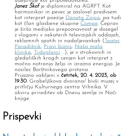
udejstvuje kot pripovedovalka.
Janez Škof
je diplomiral na AGRFT. Kot
harmonikar in pevec je zaslovel predvsem
kot interpret poezije
Daneta Zajca
, pa tudi
kot član glasbene skupine
Čompe
. Čeprav
je širšo medijsko prepoznavnost je dosegel
z vlogami v nekaterih televizijskih oddajah,
reklamnih spotih in nadaljevankah (
Teater
Paradižnik
,
Pravi biznis
,
Naša mala
klinika
,
Trdoglavci
…), je v strokovnih in
gledaliških krogih cenjen kot interpret z
močno notranjo željo in izrazno energijo. Je
nosilec Borštnikovega prstana.
Prijazno vabljeni v
četrtek, 20. 4. 2023, ob
19.30
. Grabeljškova dvorana/ bivši muzej v
pritličju Kulturnega centra Vrhnika. V
okviru prireditev ob Dnevu zemlje in Noči
knjige.
Prispevki