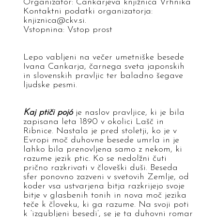
Organizator: Cankarjeva knjižnica Vrhnika
Kontaktni podatki organizatorja:
knjiznica@ckv.si.
Vstopnina: Vstop prost
Lepo vabljeni na večer umetniške besede
Ivana Cankarja, čarnega sveta japonskih
in slovenskih pravljic ter baladno šegave
ljudske pesmi.
Kaj ptiči pojó
je naslov pravljice, ki je bila
zapisana leta 1890 v okolici Lašč in
Ribnice. Nastala je pred stoletji, ko je v
Evropi moč duhovne besede umrla in je
lahko bila prenovljena samo z nekom, ki
razume jezik ptic. Ko se nedolžni čuti
prično razkrivati v človeški duši. Beseda
sfer ponovno zazveni v svetovih Zemlje, od
koder vsa ustvarjena bitja razkrijejo svoje
bitje v glasbenih tonih in nova moč jezika
teče k človeku, ki ga razume. Na svoji poti
k ‘izgubljeni besedi’, se je ta duhovni romar