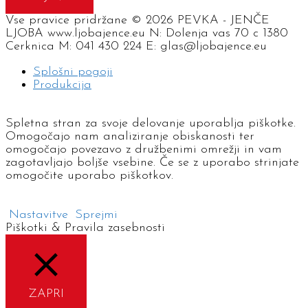
Vse pravice pridržane © 2026 PEVKA - JENČE
LJOBA www.ljobajence.eu N: Dolenja vas 70 c 1380
Cerknica M: 041 430 224 E: glas@ljobajence.eu
Splošni pogoji
Produkcija
Spletna stran za svoje delovanje uporablja piškotke.
Omogočajo nam analiziranje obiskanosti ter
omogočajo povezavo z družbenimi omrežji in vam
zagotavljajo boljše vsebine. Če se z uporabo strinjate
omogočite uporabo piškotkov.
Nastavitve
Sprejmi
Piškotki & Pravila zasebnosti
ZAPRI