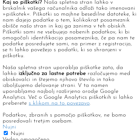
Kaj so piškotki?
Naša spletna stran lahko v
brskalnik vašega računalnika odloži tako imenovani
»piškotek«. Piškotki so majhne besedilne datoteke, ki
nam dajejo podatke o tem, kolikokrat posameznik
obišče našo stran in kaj ga zanima v teh obiskih.
Piškotki sami ne vsebujejo nobenih podatkov, ki bi
omogočali identifikacijo posameznika, če pa nam te
podatke posredujete sami, na primer z registracijo,
se ti lahko povežejo s podatki, ki so shranjeni v
piškotku.
Naša spletna stran uporablja piškotke zato, da
lahko
izključno za lastne potrebe
razločujemo med
obiskovalci in štejemo njihovo število in tako
izboljšujemo delovanje strani. V ta namen
uporabljamo najbolj razširjeno orodje Google
Analytics. Več o Google Analytics piškotkih si lahko
preberete
s klikom na to povezavo
.
Podatkov, zbranih s pomočjo piškotkov, ne bomo
posredovali tretjim osebam.
Nujni
Nujni
Vedno omogočeno