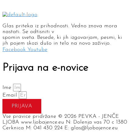
Glas priteka iz prihodnosti. Vedno znova mora
nastati. Se odtisniti v
spomin sveta. Besede, ki jih izgovarjam, pesmi, ki
jih pojem skozi dušo in telo na novo zaživijo.
Facebook
Youtube
Prijava na e-novice
Ime
Email
PRIJAVA
Vse pravice pridržane © 2026 PEVKA - JENČE
LJOBA www.ljobajence.eu N: Dolenja vas 70 c 1380
Cerknica M: 041 430 224 E: glas@ljobajence.eu