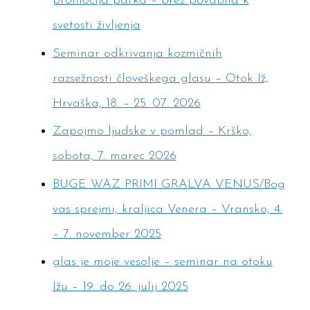
promocija parka – brez povabila k
svetosti življenja
Seminar odkrivanja kozmičnih
razsežnosti človeškega glasu – Otok Iž,
Hrvaška, 18. – 25. 07. 2026
Zapojmo ljudske v pomlad – Krško,
sobota, 7. marec 2026
BUGE WAZ PRIMI GRALVA VENUS/Bog
vas sprejmi, kraljica Venera – Vransko, 4.
– 7. november 2025
glas je moje vesolje – seminar na otoku
Ižu – 19. do 26. julij 2025